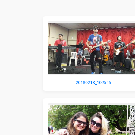
20180213_102545