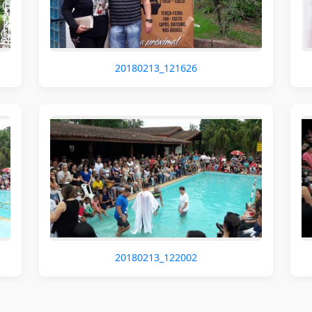
20180213_121626
20180213_122002