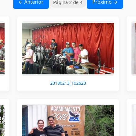
← Anterior
Próximo →
Página 2 de 4
20180213_102620