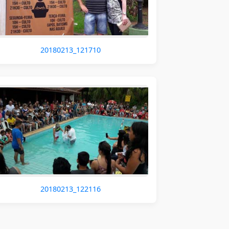
20180213_121710
20180213_122116