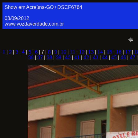
Show em Acreúna-GO / DSCF6764
03/09/2012
www.vozdaverdade.com.br
1
|
2
|
3
|
4
|
5
|
6
| 7 |
8
|
9
|
10
|
11
|
12
|
13
|
14
|
15
|
16
|
17
|
1
36
|
37
|
38
|
39
|
40
|
41
|
42
|
43
|
44
|
45
|
46
|
47