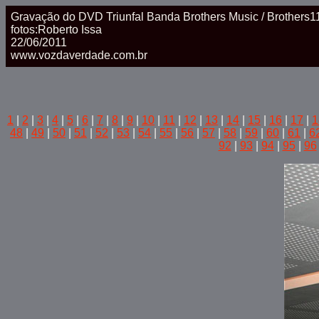
Gravação do DVD Triunfal Banda Brothers Music / Brothers1
fotos:Roberto Issa
22/06/2011
www.vozdaverdade.com.br
1
|
2
|
3
|
4
|
5
|
6
|
7
|
8
|
9
|
10
|
11
|
12
|
13
|
14
|
15
|
16
|
17
|
1
48
|
49
|
50
|
51
|
52
|
53
|
54
|
55
|
56
|
57
|
58
|
59
|
60
|
61
|
6
92
|
93
|
94
|
95
|
96