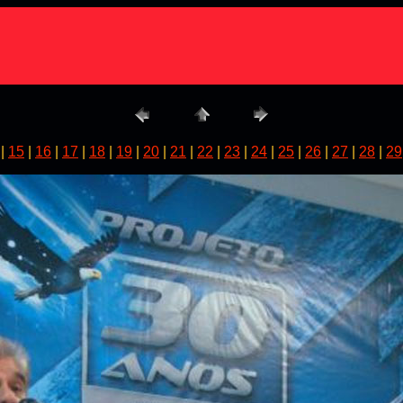
|
15
|
16
|
17
|
18
|
19
|
20
|
21
|
22
|
23
|
24
|
25
|
26
|
27
|
28
|
29