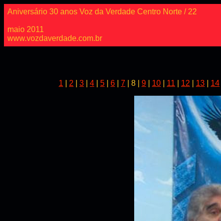
Aniversário 30 anos Voz da Verdade Centro Norte / 22
maio 2011
www.vozdaverdade.com.br
1
|
2
|
3
|
4
|
5
|
6
|
7
| 8 |
9
|
10
|
11
|
12
|
13
|
14