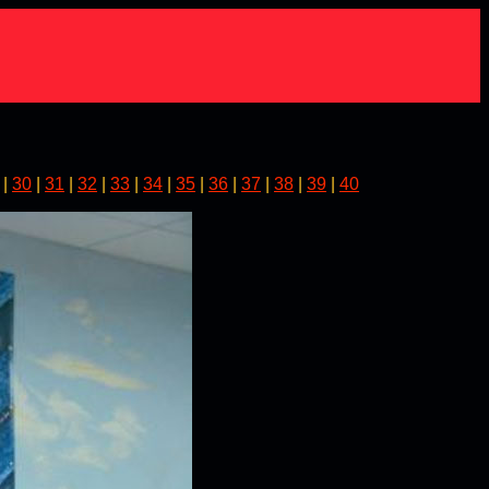
|
30
|
31
|
32
|
33
|
34
|
35
|
36
|
37
|
38
|
39
|
40