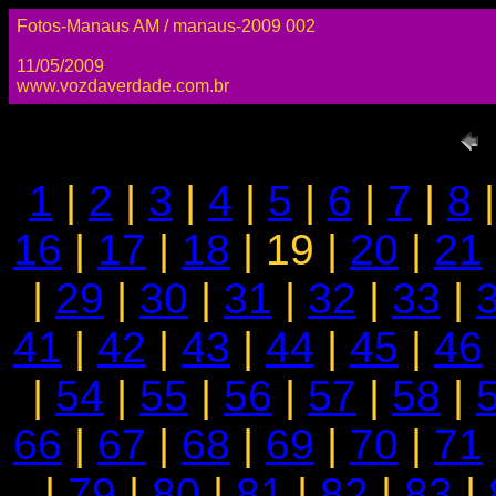
Fotos-Manaus AM / manaus-2009 002
11/05/2009
www.vozdaverdade.com.br
1
|
2
|
3
|
4
|
5
|
6
|
7
|
8
16
|
17
|
18
| 19 |
20
|
21
|
29
|
30
|
31
|
32
|
33
|
41
|
42
|
43
|
44
|
45
|
46
|
54
|
55
|
56
|
57
|
58
|
66
|
67
|
68
|
69
|
70
|
71
|
79
|
80
|
81
|
82
|
83
|