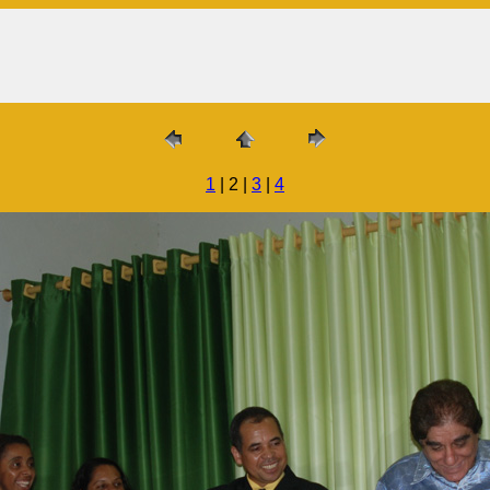
1
| 2 |
3
|
4