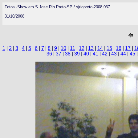
Fotos -Show em S.Jose Rio Preto-SP / sjriopreto-2008 037
31/10/2008
1
|
2
|
3
|
4
|
5
|
6
|
7
|
8
|
9
|
10
|
11
|
12
|
13
|
14
|
15
|
16
|
17
|
1
36
|
37
|
38
|
39
|
40
|
41
|
42
|
43
|
44
|
45