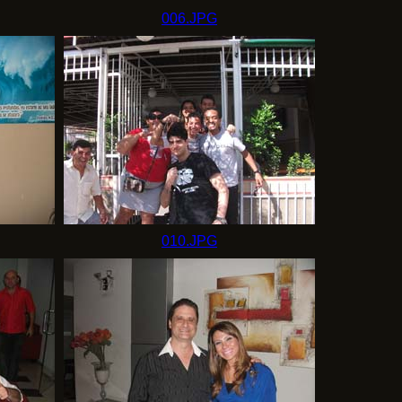
006.JPG
010.JPG