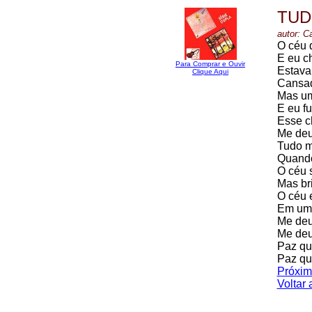
TUD
autor: C
O céu 
E eu c
Para Comprar e Ouvir
Estava
Clique Aqui
Cansado
Mas um
E eu f
Esse c
Me deu
Tudo m
Quando
O céu s
Mas br
O céu 
Em uma
Me deu
Me deu
Paz qu
Paz qu
Próxim
Voltar