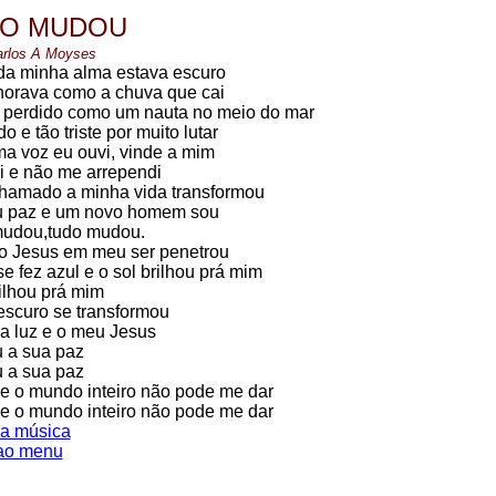
O MUDOU
arlos A Moyses
da minha alma estava escuro
horava como a chuva que cai
 perdido como um nauta no meio do mar
 e tão triste por muito lutar
a voz eu ouvi, vinde a mim
ui e não me arrependi
hamado a minha vida transformou
 paz e um novo homem sou
udou,tudo mudou.
 Jesus em meu ser penetrou
e fez azul e o sol brilhou prá mim
ilhou prá mim
escuro se transformou
 luz e o meu Jesus
 a sua paz
 a sua paz
e o mundo inteiro não pode me dar
e o mundo inteiro não pode me dar
a música
 ao menu