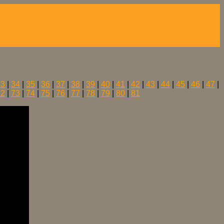
33
|
34
|
35
|
36
|
37
|
38
|
39
|
40
|
41
|
42
|
43
|
44
|
45
|
46
|
47
|
72
|
73
|
74
|
75
|
76
|
77
|
78
|
79
|
80
|
81