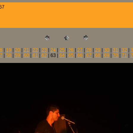
67
8
|
19
|
20
|
21
|
22
|
23
|
24
|
25
|
26
|
27
|
28
|
29
|
30
|
31
|
32
|
7
|
58
|
59
|
60
|
61
|
62
| 63 |
64
|
65
|
66
|
67
|
68
|
69
|
70
|
71
|