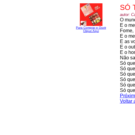
SÓ 
autor: C
O mund
E o me
Para Comprar e Ouvir
Fome, 
Clique Aqui
E o me
E as v
E o out
E o ho
Não sa
Só que
Só que
Só que
Só que
Só que
Só que
Próxim
Voltar