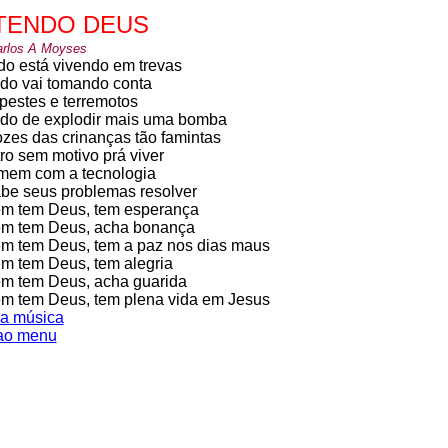
TENDO DEUS
arlos A Moyses
o está vivendo em trevas
do vai tomando conta
pestes e terremotos
do de explodir mais uma bomba
ozes das crinanças tão famintas
ro sem motivo prá viver
mem com a tecnologia
be seus problemas resolver
m tem Deus, tem esperança
m tem Deus, acha bonança
m tem Deus, tem a paz nos dias maus
m tem Deus, tem alegria
m tem Deus, acha guarida
m tem Deus, tem plena vida em Jesus
a música
 ao menu